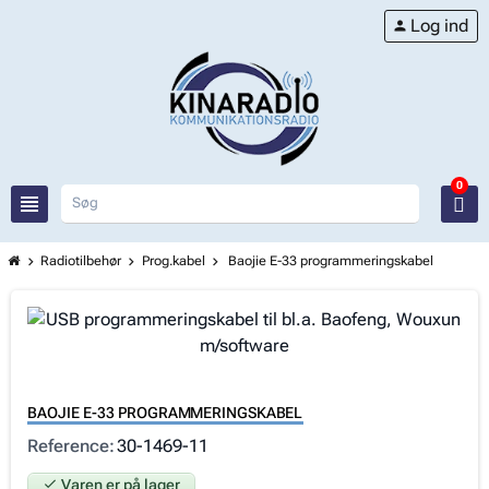
Log ind
person
0
view_headline
Radiotilbehør
Prog.kabel
Baojie E-33 programmeringskabel
chevron_right
chevron_right
chevron_right
BAOJIE E-33 PROGRAMMERINGSKABEL
Reference
30-1469-11
check
Varen er på lager