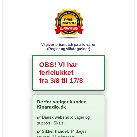
Vi giver prismatch på alle varer
(Regler og vilkår gælder)
OBS! Vi har
ferielukket
fra 3/8 til 17/8
Derfor vælger kunder
Kinaradio.dk
✔️
Dansk webshop:
Lager og
support i Skals.
✔️
Sikker handel:
14 dages