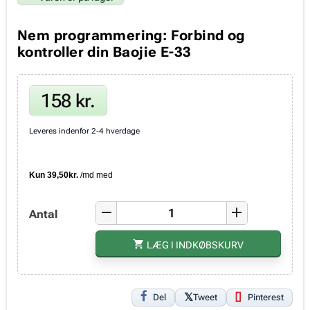
Nem programmering: Forbind og
kontroller din Baojie E-33
158 kr.
Leveres indenfor 2-4 hverdage
remove
add
Antal
shopping_cart
LÆG I INDKØBSKURV
Del
Tweet
Pinterest