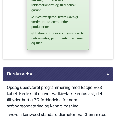
returret, 24 måneders
reklamationsret og fuld dansk
garanti.
✔️
Kvalitetsprodukter:
Udvalgt
sortiment fra anerkendte
producenter.
✔️
Erfaring i praksis:
Løsninger til
radioamatør, jagt, maritim, erhverv
og fritid.
Beskrivelse
Opdag ubesværet programmering med Baojie E-33
kabel. Perfekt til enhver walkie-talkie entusiast, det
tilbyder hurtig PC-forbindelse for nem
softwareopdatering og kanaltilpasning.
Two-pin kenwood standard diameter: Ear 3.5mm (top