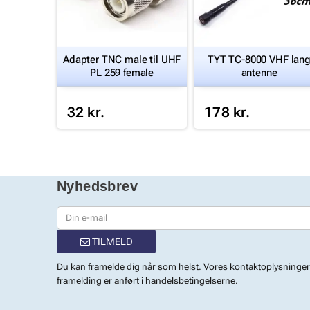
41
Adapter TNC male til UHF
TYT TC-8000 VHF lan
g til bil
PL 259 female
antenne
32 kr.
178 kr.
Nyhedsbrev
TILMELD
Du kan framelde dig når som helst. Vores kontaktoplysninger 
framelding er anført i handelsbetingelserne.