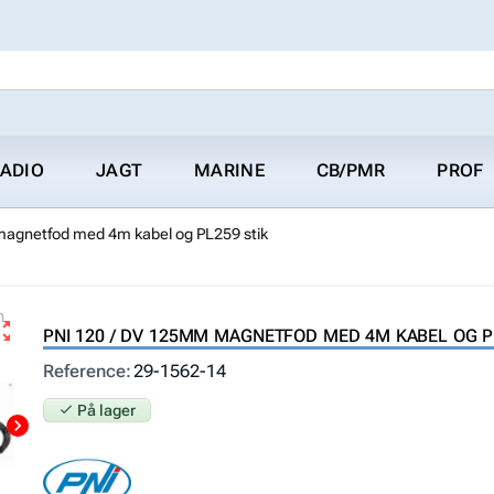
ADIO
JAGT
MARINE
CB/PMR
PROF
agnetfod med 4m kabel og PL259 stik
ut_map
PNI 120 / DV 125MM MAGNETFOD MED 4M KABEL OG P
Reference
29-1562-14
check
På lager
chevron_right