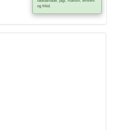
radioamatør, jagt, maritim, erhverv
og fritid.