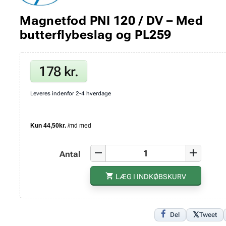
Magnetfod PNI 120 / DV – Med
butterflybeslag og PL259
178 kr.
Leveres indenfor 2-4 hverdage
remove
add
Antal
shopping_cart
LÆG I INDKØBSKURV
Del
Tweet