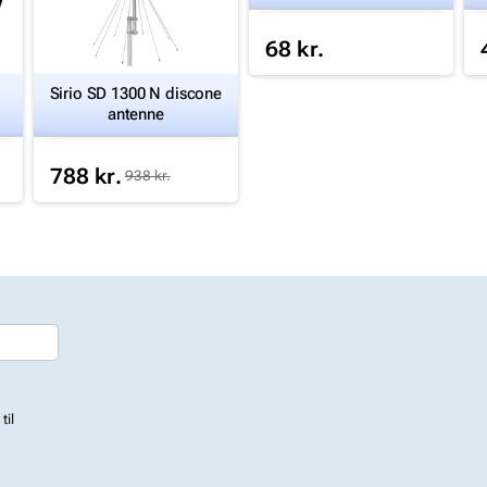
kabel
68 kr.
g
Sirio SD 1300 N discone
antenne
788 kr.
938 kr.
til