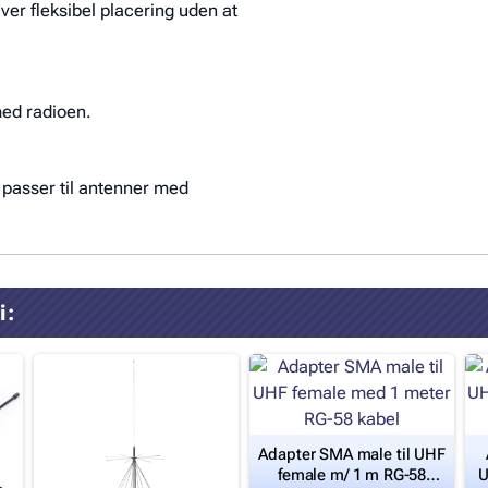
er fleksibel placering uden at
med radioen.
passer til antenner med
i:
Adapter SMA male til UHF
female m/ 1 m RG-58
U