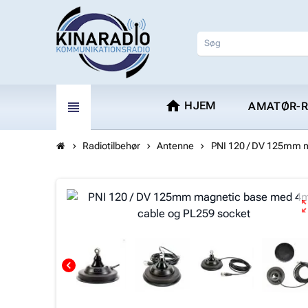
home
view_headline
HJEM
AMATØR-R
Radiotilbehør
Antenne
PNI 120 / DV 125mm m
chevron_right
chevron_right
chevron_right
zoom_o
chevron_left