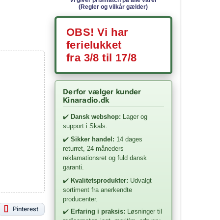
(Regler og vilkår gælder)
OBS! Vi har
ferielukket
fra 3/8 til 17/8
Derfor vælger kunder
Kinaradio.dk
✔️
Dansk webshop:
Lager og
support i Skals.
✔️
Sikker handel:
14 dages
returret, 24 måneders
reklamationsret og fuld dansk
garanti.
✔️
Kvalitetsprodukter:
Udvalgt
sortiment fra anerkendte
producenter.
Pinterest
✔️
Erfaring i praksis:
Løsninger til