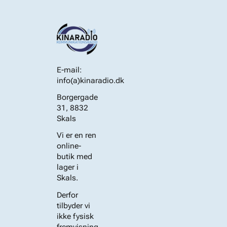
E-mail:
info(a)kinaradio.dk
Borgergade
31, 8832
Skals
Vi er en ren
online-
butik med
lager i
Skals.
Derfor
tilbyder vi
ikke fysisk
fremvisning